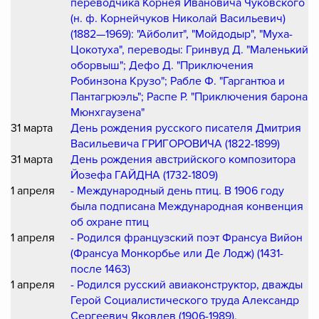
переводчика Корнея Ивановича Чуковского
(н. ф. Корнейчуков Николай Васильевич)
(1882—1969): "Айболит", "Мойдодыр", "Муха-
Цокотуха", переводы: Гринвуд Д. "Маленький
оборвыш"; Дефо Д. "Приключения
Робинзона Крузо"; Рабле Ф. "Гаргантюа и
Пантагрюэль"; Распе Р. "Приключения барона
Мюнхгаузена"
31 марта
День рождения русского писателя Дмитрия
Васильевича ГРИГОРОВИЧА (1822-1899)
31 марта
День рождения австрийского композитора
Йозефа ГАЙДНА (1732-1809)
1 апреля
- Международный день птиц. В 1906 году
была подписана Международная конвенция
об охране птиц
1 апреля
- Родился французский поэт Франсуа Вийон
(Франсуа Монкорбье или Де Лодж) (1431-
после 1463)
1 апреля
- Родился русский авиаконструктор, дважды
Герой Социалистического труда Александр
Сергеевич Яковлев (1906-1989).