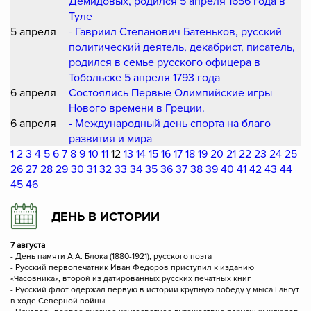
Демидовых, родился 5 апреля 1656 года в
Туле
5 апреля
- Гавриил Степанович Батеньков, русский
политический деятель, декабрист, писатель,
родился в семье русского офицера в
Тобольске 5 апреля 1793 года
6 апреля
Состоялись Первые Олимпийские игры
Нового времени в Греции.
6 апреля
- Международный день спорта на благо
развития и мира
1
2
3
4
5
6
7
8
9
10
11
12
13
14
15
16
17
18
19
20
21
22
23
24
25
26
27
28
29
30
31
32
33
34
35
36
37
38
39
40
41
42
43
44
45
46
ДЕНЬ В ИСТОРИИ
7 августа
- День памяти А.А. Блока (1880-1921), русского поэта
- Русский первопечатник Иван Федоров приступил к изданию
«Часовника», второй из датированных русских печатных книг
- Русский флот одержал первую в истории крупную победу у мыса Гангут
в ходе Северной войны