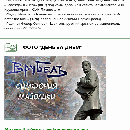
- Началось первое русское кругосветное путешествие парусных шлюпов
«Надежда» и «Нева» (1803) под командованием капитан-лейтенантов И.Ф.
Крузенштерна и Ю.Ф. Лисянского
- Федор Иванович Тютчев написал свое знаменитое стихотворение «Я
встретил вас…» (1870), посвященное Амалии Лерхенфельд
- Родился Федор Осипович Шехтель, русский архитектор, живописец,
сценограф (1859-1926)
ФОТО “ДЕНЬ ЗА ДНЕМ”
Михаил Врубель: симфония майолики