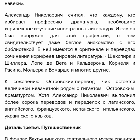
навеки».
Александр Николаевич считал, что каждому, кто
избирает профессию драматурга, необходимо
«прилежное изучение иностранных литератур». И сам он
был вооружен для этой профессии, о чем
свидетельствует даже беглое знакомство с его
библиотекой. В ней имеются в оригинале и переводах
сочинения корифеев мировой литературы - Шекспира и
Шиллера, Лопе де Вега и Кальдерона, Корнеля и
Расина, Мольера и Бомарше и многие другие.
К сожалению, Островский-перевод- чик остается
величиной незаметной рядом с гигантом - Островским-
драматургом. Хотя Александр Николаевич выполнил
более сорока переводов и переделок с латинского,
английского, французского, испанского, итальянского,
украинского языков.
Деталь третья. Путешественник
В фондах Бахрушинского театрального музея хранится