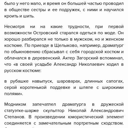
было у него мало, и время он большей частью проводил
в обществе сестры и ее подружек, с ними и научился
кроить и шить.
Несмотря ни на какие трудности, при первой
возможности Островский старался одеться по моде. Он
хорошо разбирался не только в мужском, но и женском
костюме. По приезде в Щелыково, например, драматург
по обыкновению сбрасывал с себя городской костюм и
облачался в деревенский. Актер Загорский вспоминал,
что «в своей усадьбе Александр Николаевич ходил в
русском костюме:
в рубашке навыпуск, шароварах, длинных сапогах,
серой коротенькой поддевке и шляпе с широкими
полями».
Модником запечатлел драматурга в дружеской
статуэтке-шарже скульптор Николай Александрович
Степанов. В произведении юмористический элемент
соединяется с замечательным портретным сходством.