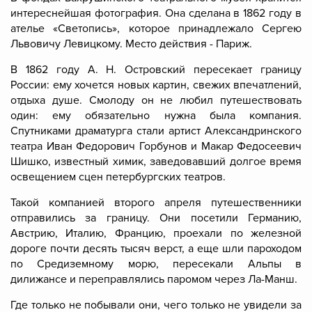
интереснейшая фотография. Она сделана в 1862 году в
ателье «Светопись», которое принадлежало Сергею
Львовичу Левицкому. Место действия - Париж.
В 1862 году А. Н. Островский пересекает границу
России: ему хочется новых картин, свежих впечатлений,
отдыха душе. Смолоду он не любил путешествовать
один: ему обязательно нужна была компания.
Спутниками драматурга стали артист Александринского
театра Иван Федорович Горбунов и Макар Федосеевич
Шишко, известный химик, заведовавший долгое время
освещением сцен петербургских театров.
Такой компанией второго апреля путешественники
отправились за границу. Они посетили Германию,
Австрию, Италию, Францию, проехали по железной
дороге почти десять тысяч верст, а еще шли пароходом
по Средиземному морю, пересекали Альпы в
дилижансе и переправлялись паромом через Ла-Манш.
Где только не побывали они, чего только не увидели за