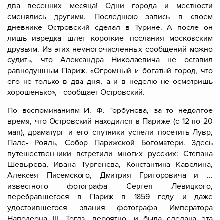
два весенних месяца! Одни города и местности
сменялись другими. Последнюю запись в своем
дневнике Островский сделал в Турине. А после он
лишь изредка шлет короткие послания московским
друзьям. Из этих немногочисленных сообщений можно
судить, что Александра Николаевича не оставил
равнодушным Париж. «Огромный и богатый город, что
его не только в два дня, а и в неделю не осмотришь
хорошенько», - сообщает Островский.
По воспоминаниям И. Ф. Горбунова, за то недолгое
время, что Островский находился в Париже (с 12 по 20
мая), драматург и его спутники успели посетить Лувр,
Пале- Рояль, Собор Парижской Богоматери. Здесь
путешественники встретили многих русских: Степана
Шевырева, Ивана Тургенева, Константина Кавелина,
Алексея Писемского, Дмитрия Григоровича и ...
известного фотографа Сергея Левицкого,
перебравшегося в Париж в 1859 году и даже
удостоившегося звания фотографа Императора
Наполеона III. Тогда, вероятно, и была сделана эта