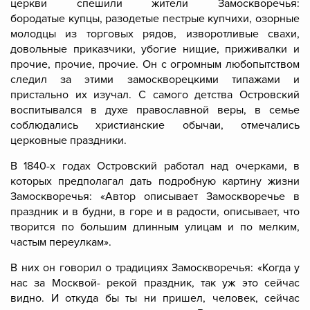
церкви спешили жители Замоскворечья:
бородатые купцы, разодетые пестрые купчихи, озорные
молодцы из торговых рядов, изворотливые свахи,
довольные приказчики, убогие нищие, приживалки и
прочие, прочие, прочие. Он с огромным любопытством
следил за этими замоскворецкими типажами и
пристально их изучал. С самого детства Островский
воспитывался в духе православной веры, в семье
соблюдались христианские обычаи, отмечались
церковные праздники.
В 1840-х годах Островский работал над очерками, в
которых предполагал дать подробную картину жизни
Замоскворечья: «Автор описывает Замоскворечье в
праздник и в будни, в горе и в радости, описывает, что
творится по большим длинным улицам и по мелким,
частым переулкам».
В них он говорил о традициях Замоскворечья: «Когда у
нас за Москвой- рекой праздник, так уж это сейчас
видно. И откуда бы ты ни пришел, человек, сейчас