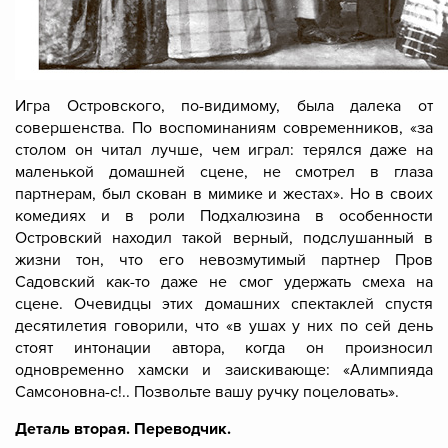
Игра Островского, по-видимому, была далека от
совершенства. По воспоминаниям современников, «за
столом он читал лучше, чем играл: терялся даже на
маленькой домашней сцене, не смотрел в глаза
партнерам, был скован в мимике и жестах». Но в своих
комедиях и в роли Подхалюзина в особенности
Островский находил такой верный, подслушанный в
жизни тон, что его невозмутимый партнер Пров
Садовский как-то даже не смог удержать смеха на
сцене. Очевидцы этих домашних спектаклей спустя
десятилетия говорили, что «в ушах у них по сей день
стоят интонации автора, когда он произносил
одновременно хамски и заискивающе: «Алимпияда
Самсоновна-с!.. Позвольте вашу ручку поцеловать».
Деталь вторая. Переводчик.