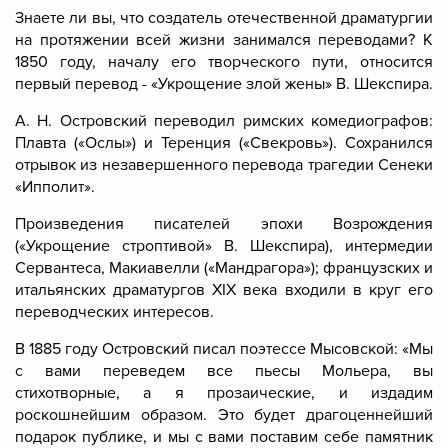
Знаете ли вы, что создатель отечественной драматургии
на протяжении всей жизни занимался переводами? К
1850 году, началу его творческого пути, относится
первый перевод - «Укрощение злой жены» В. Шекспира.
А. Н. Островский переводил римских комедиографов:
Плавта («Ослы») и Теренция («Свекровь»). Сохранился
отрывок из незавершенного перевода трагедии Сенеки
«Ипполит».
Произведения писателей эпохи Возрождения
(«Укрощение строптивой» В. Шекспира), интермедии
Сервантеса, Макиавелли («Мандрагора»); французских и
итальянских драматургов XIX века входили в круг его
переводческих интересов.
В 1885 году Островский писал поэтессе Мысовской: «Мы
с вами переведем все пьесы Мольера, вы
стихотворные, а я прозаические, и издадим
роскошнейшим образом. Это будет драгоценнейший
подарок публике, и мы с вами поставим себе памятник