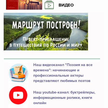
ВИДЕО
Наш видеоканал "Поэзия на все
времена": начинающие и
профессиональные актеры
представляют любимых поэтов
Наш youtube-канал: буктрейлеры,
информационные ролики, книги
онлайн