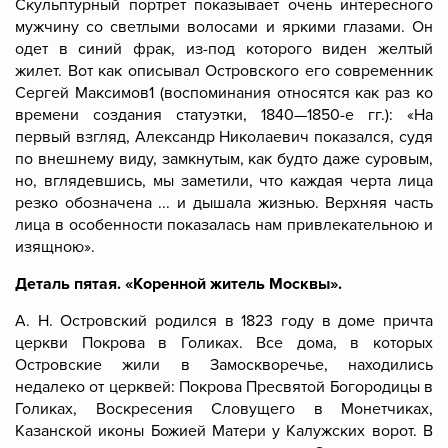
Скульптурный портрет показывает очень интересного
мужчину со светлыми волосами и яркими глазами. Он
одет в синий фрак, из-под которого виден желтый
жилет. Вот как описывал Островского его современник
Сергей Максимов
1
(воспоминания относятся как раз ко
времени создания статуэтки, 1840—1850-е гг.): «На
первый взгляд, Александр Николаевич показался, судя
по внешнему виду, замкнутым, как будто даже суровым,
но, вглядевшись, мы заметили, что каждая черта лица
резко обозначена ... и дышала жизнью. Верхняя часть
лица в особенности показалась нам привлекательною и
изящною».
Деталь пятая. «Коренной житель Москвы».
А. Н. Островский родился в 1823 году в доме причта
церкви Покрова в Голиках. Все дома, в которых
Островские жили в Замоскворечье, находились
недалеко от церквей: Покрова Пресвятой Богородицы в
Голиках, Воскресения Словущего в Монетчиках,
Казанской иконы Божией Матери у Калужских ворот. В