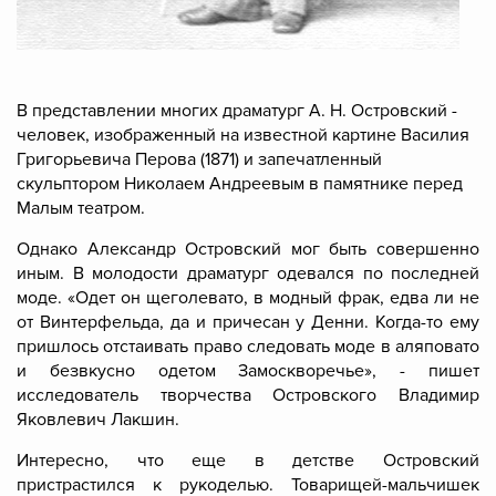
В представлении многих драматург А. Н. Островский -
человек, изображенный на известной картине Василия
Григорьевича Перова (1871) и запечатленный
скульптором Николаем Андреевым в памятнике перед
Малым театром.
Однако Александр Островский мог быть совершенно
иным. В молодости драматург одевался по последней
моде. «Одет он щеголевато, в модный фрак, едва ли не
от Винтерфельда, да и причесан у Денни. Когда-то ему
пришлось отстаивать право следовать моде в аляповато
и безвкусно одетом Замоскворечье», - пишет
исследователь творчества Островского Владимир
Яковлевич Лакшин.
Интересно, что еще в детстве Островский
пристрастился к рукоделью. Товарищей-мальчишек