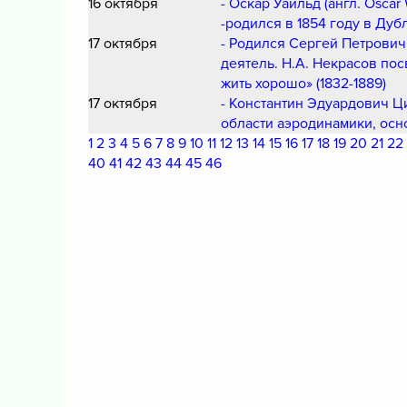
16 октября
- Оскар Уайльд (англ. Oscar
-родился в 1854 году в Дуб
17 октября
- Родился Сергей Петрович
деятель. Н.А. Некрасов пос
жить хорошо» (1832-1889)
17 октября
- Константин Эдуардович Ц
области аэродинамики, осн
1
2
3
4
5
6
7
8
9
10
11
12
13
14
15
16
17
18
19
20
21
22
40
41
42
43
44
45
46