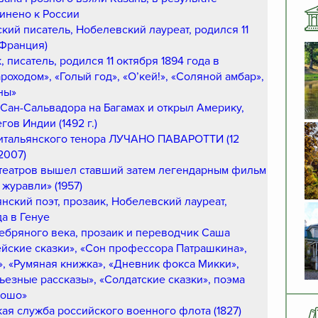
инено к России
кий писатель, Нобелевский лауреат, родился 11
(Франция)
 писатель, родился 11 октября 1894 года в
оходом», «Голый год», «О’кей!», «Соляной амбар»,
ны»
г Сан-Сальвадора на Багамах и открыл Америку,
гов Индии (1492 г.)
 итальянского тенора ЛУЧАНО ПАВАРОТТИ (12
2007)
отеатров вышел ставший затем легендарным фильм
журавли» (1957)
нский поэт, прозаик, Нобелевский лауреат,
да в Генуе
ребряного века, прозаик и переводчик Саша
лейские сказки», «Сон профессора Патрашкина»,
, «Румяная книжка», «Дневник фокса Микки»,
ьезные рассказы», «Солдатские сказки», поэма
рошо»
ая служба российского военного флота (1827)