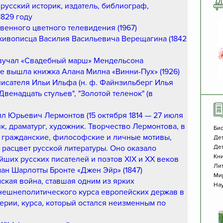
 русский историк, издатель, библиограф,
1829 году
венного цветного телевидения (1967)
живописца Василия Васильевича Верещагина (1842
озвучал «Свадебный марш» Мендельсона
ве вышла книжка Алана Милна «Винни-Пух» (1926)
писателя Ильи Ильфа (н. ф. Файнзильберг Илья
Двенадцать стульев", "Золотой теленок" (в
ил Юрьевич Лермонтов (15 октября 1814 — 27 июля
ик, драматург, художник. Творчество Лермонтова, в
Би
я гражданские, философские и личные мотивы,
Дет
расцвет русской литературы. Оно оказало
Дет
Кни
ших русских писателей и поэтов XIX и XX веков
Лит
ан Шарлотты Бронте «Джен Эйр» (1847)
Ми
мская война, ставшая одним из ярких
Нау
нешнеполитического курса европейских держав в
рии, курса, который остался неизменным по