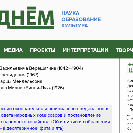
НАУКА
ОБРАЗОВАНИЕ
КУЛЬТУРА
МЕДИА
ИНТЕРПРЕТАЦИИ
ПРОЕКТЫ
ТВОР
 Васильевича Верещагина (1842—1904)
елевидения (1967)
 марш» Мендельсона
6 а
Де
на Милна «Винни-Пух» (1926)
яде
ат
ис
лю
России окончательно и официально введена новая
- П
 Совета народных комиссаров и постановление
для
- Р
а народного хозяйства «Об изъятии из обращения
пре
 (i десятеричное, фита и ять)
бо