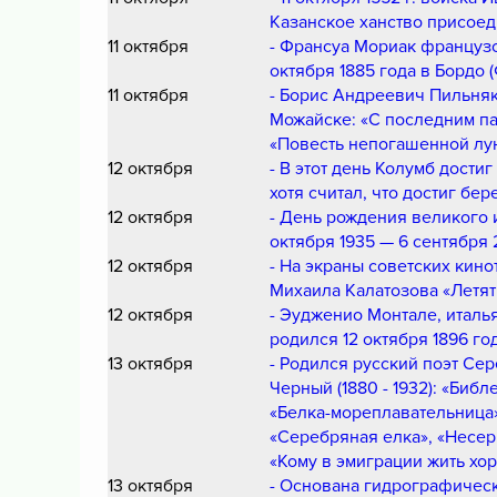
Казанское ханство присоед
11 октября
- Франсуа Мориак французс
октября 1885 года в Бордо 
11 октября
- Борис Андреевич Пильняк,
Можайске: «С последним пар
«Повесть непогашенной лу
12 октября
- В этот день Колумб дости
хотя считал, что достиг бере
12 октября
- День рождения великого
октября 1935 — 6 сентября 
12 октября
- На экраны советских кин
Михаила Калатозова «Летят 
12 октября
- Эудженио Монтале, италья
родился 12 октября 1896 го
13 октября
- Родился русский поэт Се
Черный (1880 - 1932): «Биб
«Белка-мореплавательница»
«Серебряная елка», «Несер
«Кому в эмиграции жить хо
13 октября
- Основана гидрографическ