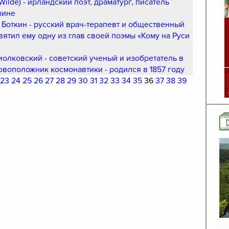
 Wilde) - ирландский поэт, драматург, писатель
лине
 Боткин - русский врач-терапевт и общественный
вятил ему одну из глав своей поэмы «Кому на Руси
иолковский - советский ученый и изобретатель в
овоположник космонавтики - родился в 1857 году
23
24
25
26
27
28
29
30
31
32
33
34
35
36
37
38
39