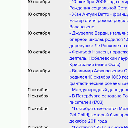
10 октября
- 10 октября 2006 года в м
Рождения социальной Сети 
10 октября
- Жан Антуан Ватто - фран
мастер стиля рококо родил
Валансьене
10 октября
- Джузеппе Верди, итальян
оперной школы, родился 10 
деревушке Ле Ронколе на 
10 октября
- Фритьоф Нансен, норвеж
деятель, Нобелевский лауре
Кристиании (ныне Осло)
10 октября
- Владимир Афанасьевич Об
родился 10 октября 1863 го
фантастические романы «З
11 октября
- Международный день девочек
11 октября
- В Петербурге основана Р
писателей (1783)
11 октября
- 11 октября отмечается Меж
Girl Child), который был 
декабре 2011 года
11 октября
- 11 октября 1552 г. войска