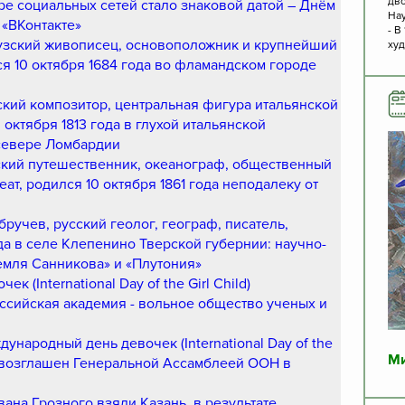
дво
ире социальных сетей стало знаковой датой – Днём
Нау
«ВКонтакте»
- В
цузский живописец, основоположник и крупнейший
худ
ся 10 октября 1684 года во фламандском городе
ский композитор, центральная фигура итальянской
октября 1813 года в глухой итальянской
севере Ломбардии
ский путешественник, океанограф, общественный
ат, родился 10 октября 1861 года неподалеку от
ручев, русский геолог, географ, писатель,
да в селе Клепенино Тверской губернии: научно-
емля Санникова» и «Плутония»
 (International Day of the Girl Child)
оссийская академия - вольное общество ученых и
дународный день девочек (International Day of the
Ми
провозглашен Генеральной Ассамблеей ООН в
 Ивана Грозного взяли Казань, в результате