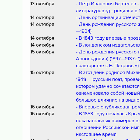
13 октября
- Петр Иванович Бартенев -
литературовед - родился в 
14 октября
- День организации отечест
14 октября
- День рождения русского 
—1904)
14 октября
- В 1843 году впервые пр
14 октября
- В лондонском издательст
15 октября
- День рождения русского 
Арнольдович) (1897—1937): "
соавторстве с Е. Петровым)
15 октября
- В этот день родился Миха
1841) — русский поэт, проза
котором удачно сочетаютс
ознаменовало собой новый 
большое влияние на видней
16 октября
- Впервые опубликован ром
16 октября
- В 1853 году началась Кры
показательных примеров в
отношении Российской импе
настоящее время