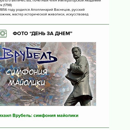
ра Его Величества, почетный член Императорской Академии
к (1798)
 1856 году родился Аполлинарий Васнецов, русский
ожник, мастер исторической живописи, искусствовед
ФОТО “ДЕНЬ ЗА ДНЕМ”
хаил Врубель: симфония майолики