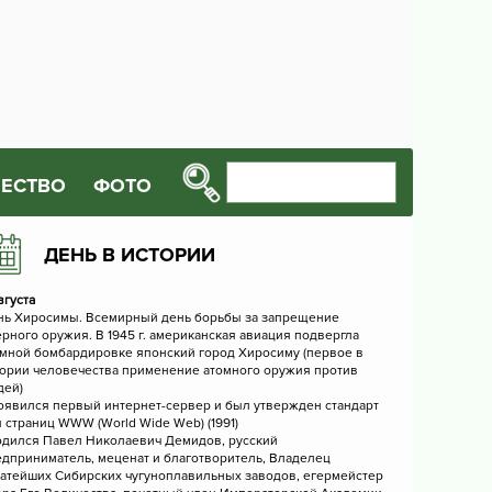
ЧЕСТВО
ФОТО
ДЕНЬ В ИСТОРИИ
вгуста
нь Хиросимы. Всемирный день борьбы за запрещение
рного оружия. В 1945 г. американская авиация подвергла
омной бомбардировке японский город Хиросиму (первое в
тории человечества применение атомного оружия против
дей)
оявился первый интернет-сервер и был утвержден стандарт
 страниц WWW (World Wide Web) (1991)
одился Павел Николаевич Демидов, русский
дприниматель, меценат и благотворитель, Владелец
гатейших Сибирских чугуноплавильных заводов, егермейстер