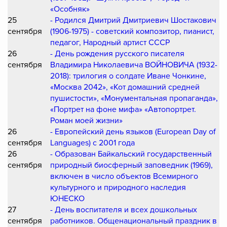
«Особняк»
25
- Родился Дмитрий Дмитриевич Шостакович
сентября
(1906-1975) - советский композитор, пианист,
педагог, Народный артист СССР
26
- День рождения русского писателя
сентября
Владимира Николаевича ВОЙНОВИЧА (1932-
2018): трилогия о солдате Иване Чонкине,
«Москва 2042», «Кот домашний средней
пушистости», «Монументальная пропаганда»,
«Портрет на фоне мифа» «Автопортрет.
Роман моей жизни»
26
- Европейский день языков (European Day of
сентября
Languages) c 2001 года
26
- Образован Байкальский государственный
сентября
природный биосферный заповедник (1969),
включен в число объектов Всемирного
культурного и природного наследия
ЮНЕСКО
27
- День воспитателя и всех дошкольных
сентября
работников. Общенациональный праздник в