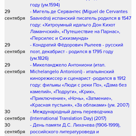
году (ум.1594)
29
- Мигель де Сервантес (Miguel de Cervantes
сентября
Saavedra) испанский писатель родился в 1547
году: «Хитроумный идальго Дон Кихот
Ламанчский», «Путешествие на Парнас»,
«Персилес и Сихизмунда»
29
- Кондратий Фёдорович Рылеев - русский
сентября
поэт, декабрист - родился в 1795 году
(ум.1826)
29
- Микеланджело Антониони (итал.
сентября
Michelangelo Antonioni) - итальянский
кинорежиссер и сценарист -родился в 1912
году: фильмы «Люди с реки По», «Дама без
камелий», «Подруги», «Крик»,
«Приключение», «Ночь», «Затмение»,
«Красная пустыня», «За облаками» (ум. 2007)
30
- Международный день переводчика
сентября
(International Translation Day) (2017)
30
- День памяти Д.С. Лихачева (1906-1999),
сентября
российского литературоведа и