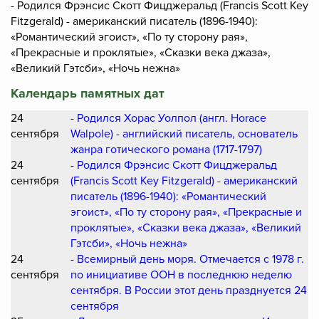
- Родился Фрэнсис Скотт Фицджеральд (Francis Scott Key
Fitzgerald) - американский писатель (1896-1940):
«Романтический эгоист», «По ту сторону рая»,
«Прекрасные и проклятые», «Сказки века джаза»,
«Великий Гэтсби», «Ночь нежна»
Календарь памятных дат
24
- Родился Хорас Уолпол (англ. Horace
сентября
Walpole) - английский писатель, основатель
жанра готического романа (1717-1797)
24
- Родился Фрэнсис Скотт Фицджеральд
сентября
(Francis Scott Key Fitzgerald) - американский
писатель (1896-1940): «Романтический
эгоист», «По ту сторону рая», «Прекрасные и
проклятые», «Сказки века джаза», «Великий
Гэтсби», «Ночь нежна»
24
- Всемирный день моря. Отмечается с 1978 г.
сентября
по инициативе ООН в последнюю неделю
сентября. В России этот день празднуется 24
сентября