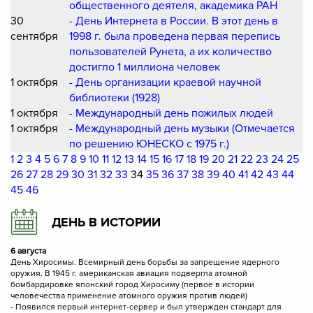
общественного деятеля, академика РАН
30
- День Интернета в России. В этот день в
сентября
1998 г. была проведена первая перепись
пользователей Рунета, а их количество
достигло 1 миллиона человек
1 октября
- День организации краевой научной
библиотеки (1928)
1 октября
- Международный день пожилых людей
1 октября
- Международный день музыки (Отмечается
по решению ЮНЕСКО с 1975 г.)
1
2
3
4
5
6
7
8
9
10
11
12
13
14
15
16
17
18
19
20
21
22
23
24
25
26
27
28
29
30
31
32
33
34
35
36
37
38
39
40
41
42
43
44
45
46
ДЕНЬ В ИСТОРИИ
6 августа
День Хиросимы. Всемирный день борьбы за запрещение ядерного
оружия. В 1945 г. американская авиация подвергла атомной
бомбардировке японский город Хиросиму (первое в истории
человечества применение атомного оружия против людей)
- Появился первый интернет-сервер и был утвержден стандарт для