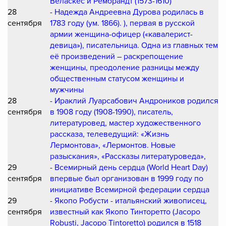
Веласкес и Рембрандт (1573-1610)
28
- Надежда Андреевна Дурова родилась в
сентября
1783 году (ум. 1866). ), первая в русской
армии женщина-офицер («кавалерист-
девица»), писательница. Одна из главных тем
её произведений – раскрепощение
женщины, преодоление разницы между
общественным статусом женщины и
мужчины
28
- Ираклий Луарсабович Андроников родился
сентября
в 1908 году (1908-1990), писатель,
литературовед, мастер художественного
рассказа, телеведущий: «Жизнь
Лермонтова», «Лермонтов. Новые
разыскания», «Рассказы литературоведа»,
29
- Всемирный день сердца (World Heart Day)
сентября
впервые был организован в 1999 году по
инициативе Всемирной федерации сердца
29
- Якопо Робусти - итальянский живописец,
сентября
известный как Якопо Тинторетто (Jacopo
Robusti, Jacopo Tintoretto) родился в 1518