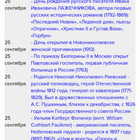
25
- День рождения русского писателя Ивана
сентября
Ивановича ЛАЖЕЧНИКОВА, автора первых
русских исторических романов (1792-1869):
«Последний Новик», «Ледяной дом», пьесы
«Опричник», «Христиан II и Густав Ваза»,
«Горбун»
25
- День открытия в Новониколаевске
сентября
женской прогимназии (1913)
25
- По приказу Екатерины II в Москве открыт
сентября
Павловский госпиталь, первая публичная
больница в России (1763)
25
- Родился Николай Николаевич Раевский -
сентября
русский полководец, герой Отечественной
войны 1812 года, генерал от кавалерии (1771-
1829), Был в дружественных отношениях с
А.С. Пушкиным, близок к декабристам, с 1826
года член Государственного совета России
25
- Уильям Катберт Фолкнер (англ. William
сентября
Cuthbert Faulkner) - американский писатель,
Нобелевский лауреат - родился в 1897 году
(1897-1962): «Шум и ярость», «Город» и